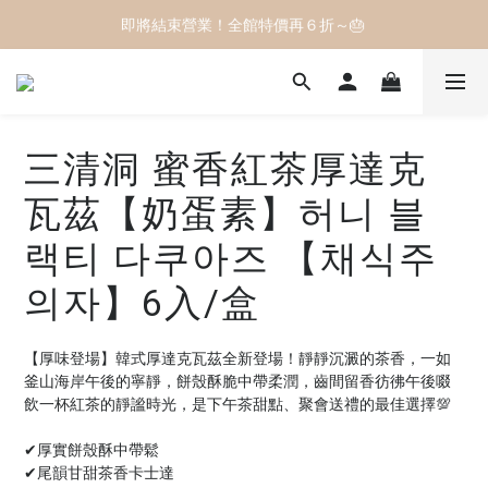
即將結束營業！全館特價再６折～🎂 
即將結束營業！全館特價再６折～🎂 
滿2500元免運費🚚 宅配到府最方便 ❤️
即將結束營業！全館特價再６折～🎂 
三清洞 蜜香紅茶厚達克
瓦茲【奶蛋素】허니 블
랙티 다쿠아즈 【채식주
의자】6入/盒
【厚味登場】韓式厚達克瓦茲全新登場！靜靜沉澱的茶香，一如
釜山海岸午後的寧靜，餅殼酥脆中帶柔潤，齒間留香彷彿午後啜
飲一杯紅茶的靜謐時光，是下午茶甜點、聚會送禮的最佳選擇💯
✔厚實餅殼酥中帶鬆
✔尾韻甘甜茶香卡士達