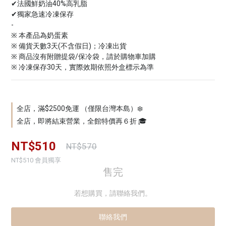
✔法國鮮奶油40%高乳脂
✔獨家急速冷凍保存
-
※ 本產品為奶蛋素
※ 備貨天數3天(不含假日)；冷凍出貨
※ 商品沒有附贈提袋/保冷袋，請於購物車加購
※ 冷凍保存30天，實際效期依照外盒標示為準
全店，滿$2500免運 （僅限台灣本島）❄️
全店，即將結束營業，全館特價再６折 🎓
NT$510
NT$570
NT$510
會員獨享
售完
若想購買，請聯絡我們。
聯絡我們