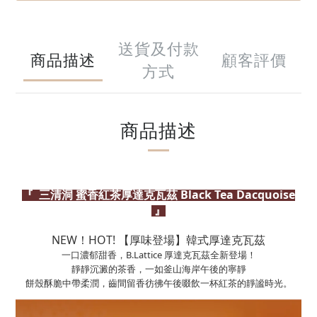
送貨及付款
商品描述
顧客評價
方式
商品描述
『
三清洞 蜜香紅茶厚達克瓦茲 Black Tea Dacquoise
』
NEW！HOT! 【厚味登場】韓式厚達克瓦茲
一口濃郁甜香，B.Lattice 厚達克瓦茲全新登場！
靜靜沉澱的茶香，一如釜山海岸午後的寧靜
餅殼酥脆中帶柔潤，齒間留香彷彿午後啜飲一杯紅茶的靜謐時光。