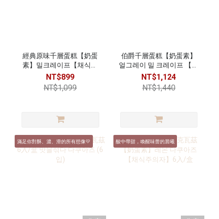
經典原味千層蛋糕【奶蛋
伯爵千層蛋糕【奶蛋素】
素】밀크레이프【채식주
얼그레이 밀 크레이프 【채
의자】
식주의자】
NT$899
NT$1,124
NT$1,099
NT$1,440
滿足你對酥、濃、滑的所有想像💛
酸中帶甜，喚醒味蕾的晨曦