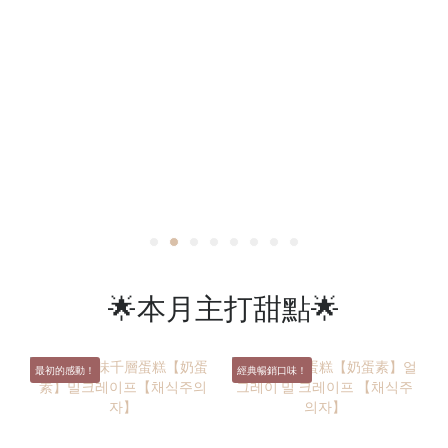
🌟本月主打甜點🌟
最初的感動！
經典暢銷口味！