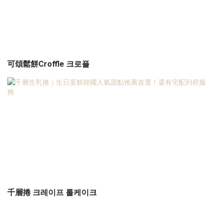
可頌鬆餅Croffle 크로플
千層捲 크레이프 롤케이크