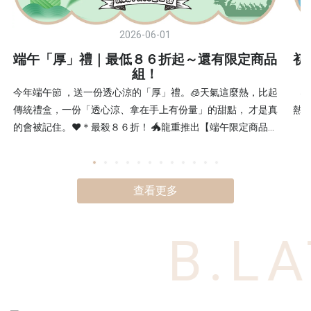
2026-06-01
端午「厚」禮｜最低８６折起～還有限定商品
初
組！
今年端午節 ，送一份透心涼的「厚」禮。🧊天氣這麼熱，比起
5
傳統禮盒，一份「透心涼、拿在手上有份量」的甜點， 才是真
熱
的會被記住。❤️＊最殺８６折！ 🐲龍重推出【端午限定商品綜
現
合組】 ➡️芒果百香單顆千層捲×3+檸檬厚達克瓦茲×3 端午厚禮
htt
數 ▸▸ https://www.blattice.com.tw/pages/20260601✔ 層層堆
厚達
疊的厚實口感 ✔ 冰涼清爽、不甜膩 ✔ 打開就能吃，沒有負擔
$1
查看更多
這種禮，不是只是送到，是會被好好吃完的。 送禮很簡單，難
最殺
的是讓對方記得你。 ⏰ 活動期間：6/1 – 6/22 今年端午，換一
蕉
種方式表達。 #端午厚禮 端午就快到了，現在預訂剛剛好。
👉
B.LAT
htt