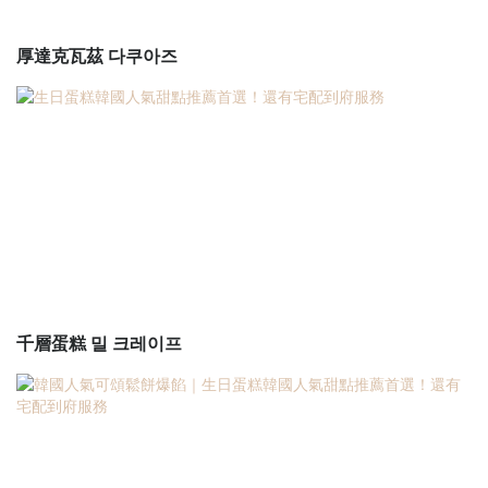
厚達克瓦茲 다쿠아즈
千層蛋糕 밀 크레이프