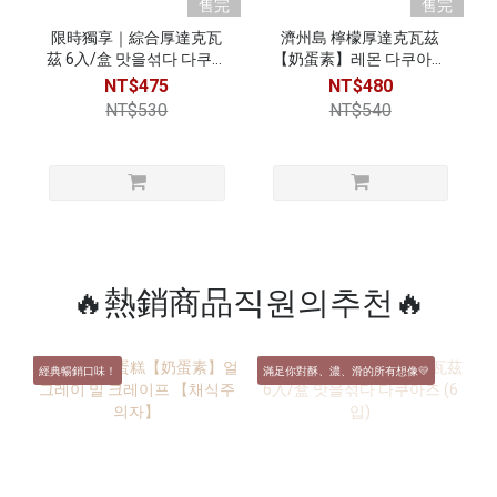
售完
售完
限時獨享｜綜合厚達克瓦
濟州島 檸檬厚達克瓦茲
茲 6入/盒 맛을섞다 다쿠아
【奶蛋素】레몬 다쿠아즈
즈 (6입)
【채식주의자】6入/盒
NT$475
NT$480
NT$530
NT$540
🔥熱銷商品직원의추천🔥
經典暢銷口味！
滿足你對酥、濃、滑的所有想像💛