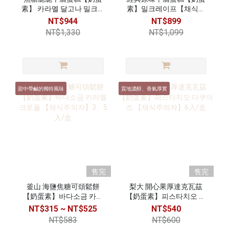
素】 카라멜 달고나 밀크레
素】밀크레이프【채식주
이프【채식주의자】
의자】
NT$944
NT$899
NT$1,330
NT$1,099
甜中帶鹹的獨特風味
質地濃醇、香氣厚實
售完
售完
釜山 海鹽焦糖可頌鬆餅
梨大 開心果厚達克瓦茲
【奶蛋素】바다소금 카라
【奶蛋素】피스타치오 다
멜 크로플 【채식주의자】
쿠아즈 【채식주의자】6
NT$315 ~ NT$525
NT$540
3、5入/盒
入/盒
NT$583
NT$600