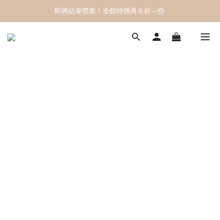
即將結束營業！全館特價再６折～🎂 
即將結束營業！全館特價再６折～🎂 
滿2500元免運費🚚 宅配到府最方便 ❤️
即將結束營業！全館特價再６折～🎂 