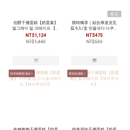
售完
伯爵千層蛋糕【奶蛋素】
限時獨享｜綜合厚達克瓦
얼그레이 밀 크레이프 【채
茲 6入/盒 맛을섞다 다쿠아
식주의자】
즈 (6입)
NT$1,124
NT$475
NT$1,440
NT$530
韓系椪糖新滋味！
最初的感動！
焦糖脆脆千層蛋糕【奶蛋
經典原味千層蛋糕【奶蛋