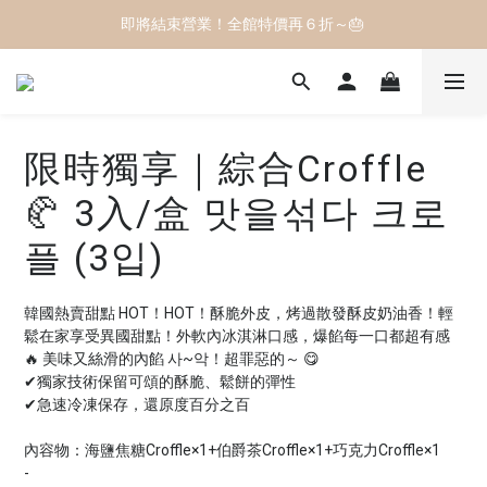
滿2500元免運費🚚 宅配到府最方便 ❤️
即將結束營業！全館特價再６折～🎂 
即將結束營業！全館特價再６折～🎂 
限時獨享｜綜合Croffle
🥐 3入/盒 맛을섞다 크로
플 (3입)
韓國熱賣甜點 HOT！HOT！酥脆外皮，烤過散發酥皮奶油香！輕
鬆在家享受異國甜點！外軟內冰淇淋口感，爆餡每一口都超有感
🔥 美味又絲滑的內餡 사~악！超罪惡的～ 😋
✔獨家技術保留可頌的酥脆、鬆餅的彈性
✔急速冷凍保存，還原度百分之百
內容物：海鹽焦糖Croffle×1+伯爵茶Croffle×1+巧克力Croffle×1
-