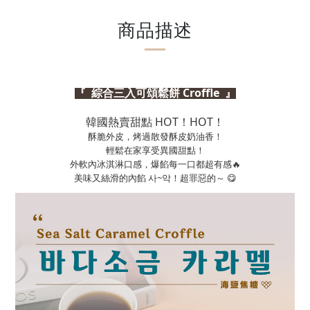
商品描述
『
綜合三入可頌鬆餅 Croffle 』
韓國熱賣甜點 HOT！HOT！
酥脆外皮，烤過散發酥皮奶油香！
輕鬆在家享受異國甜點！
外軟內冰淇淋口感，爆餡每一口都超有感🔥
美味又絲滑的內餡 사~악！超罪惡的～ 😋